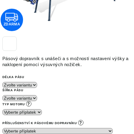
Z
ZDARMA
D
A
R
Pásový dopravník s unášeči a s možností nastavení výšky a
M
naklopení pomocí výsuvných nožiček.
A
DÉLKA PÁSU
ŠÍŘKA PÁSU
?
TYP MOTORU
?
PŘÍSLUŠENSTVÍ K PÁSOVÉMU DOPRAVNÍKU