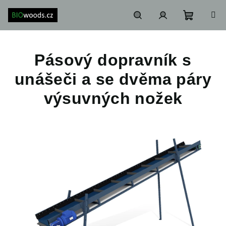
Přejít
na
obsah
Nákupn
Hledat
Přihlášení
Pásový dopravník s
košík
unášeči a se dvěma páry
výsuvných nožek