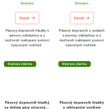
Skladem
Skladem
Detail
Detail
Pásový dopravník hladký s
Pásový dopravník s unášeči
pevnou základnou a s
s pevnou základnou a s
možností naklopení pomocí
možností naklopení pomocí
výsuvných nožiček.
výsuvných nožiček.
Doprava zdarma
Doprava zdarma
Pásový dopravník hladký
Pásový dopravník hladký
se dvěma páry výsuvných
s výklopným vozíkem