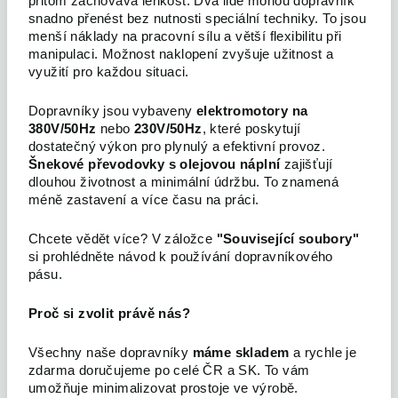
přitom zachovává lehkost. Dva lidé mohou dopravník
snadno přenést bez nutnosti speciální techniky. To jsou
menší náklady na pracovní sílu a větší flexibilitu při
manipulaci. Možnost naklopení zvyšuje užitnost a
využití pro každou situaci.
Dopravníky jsou vybaveny
elektromotory na
380V/50Hz
nebo
230V/50Hz
, které poskytují
dostatečný výkon pro plynulý a efektivní provoz.
Šnekové převodovky s olejovou náplní
zajišťují
dlouhou životnost a minimální údržbu. To znamená
méně zastavení a více času na práci.
Chcete vědět více? V záložce
"Související soubory"
si prohlédněte návod k používání dopravníkového
pásu.
Proč si zvolit právě nás?
Všechny naše dopravníky
máme skladem
a rychle je
zdarma doručujeme po celé ČR a SK. To vám
umožňuje minimalizovat prostoje ve výrobě.