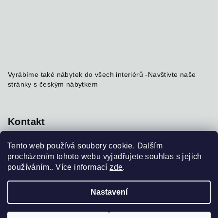
Vyrábíme také nábytek do všech interiérů -
Navštivte naše
stránky s českým nábytkem
Kontakt
info
@
nabytekmorava.cz
Tento web používá soubory cookie. Dalším
+420 731 184 215
procházením tohoto webu vyjadřujete souhlas s jejich
používáním.. Více informací
zde
.
Nastavení
Copyright 2026
BioWoods
. Všechna práva vyhrazena.
Upravit nastavení cookies