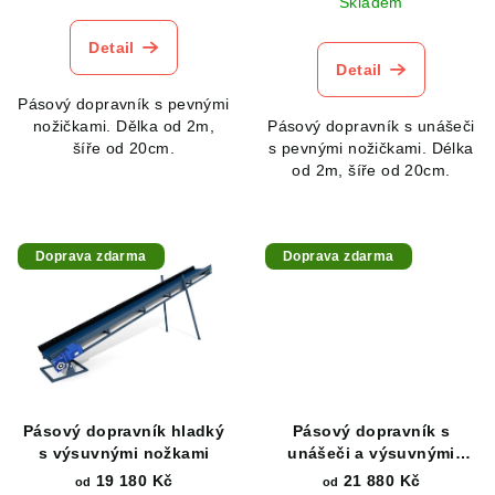
Skladem
Detail
Detail
Pásový dopravník s pevnými
nožičkami. Dělka od 2m,
Pásový dopravník s unášeči
šíře od 20cm.
s pevnými nožičkami. Délka
od 2m, šíře od 20cm.
Doprava zdarma
Doprava zdarma
Pásový dopravník hladký
Pásový dopravník s
s výsuvnými nožkami
unášeči a výsuvnými
nožkami
19 180 Kč
21 880 Kč
od
od