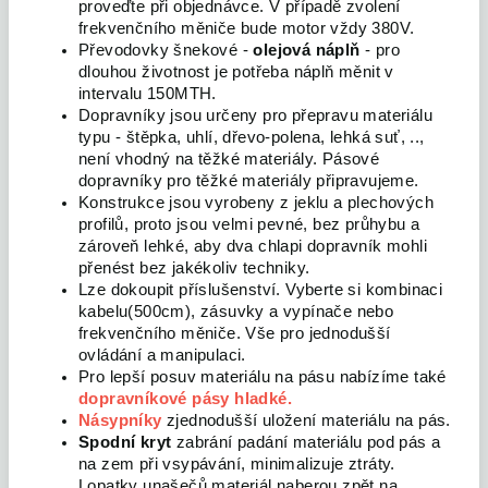
proveďte při objednávce. V případě zvolení
frekvenčního měniče bude motor vždy 380V.
Převodovky šnekové -
olejová náplň
-
pro
dlouhou životnost je potřeba náplň měnit v
intervalu 150MTH.
Dopravníky jsou určeny pro přepravu materiálu
typu - štěpka, uhlí, dřevo-polena, lehká suť, ..,
není vhodný na těžké materiály. Pásové
dopravníky pro těžké materiály připravujeme.
Konstrukce jsou vyrobeny z jeklu a plechových
profilů, proto jsou velmi pevné, bez průhybu a
zároveň lehké, aby dva chlapi dopravník mohli
přenést bez jakékoliv techniky.
Lze dokoupit příslušenství. Vyberte si kombinaci
kabelu(500cm), zásuvky a vypínače nebo
frekvenčního měniče. Vše pro jednodušší
ovládání a manipulaci.
Pro lepší posuv materiálu na pásu nabízíme také
dopravníkové pásy hladké.
Násypníky
zjednodušší uložení materiálu na pás.
Spodní kryt
zabrání padání materiálu pod pás a
na zem při vsypávání, minimalizuje ztráty.
Lopatky unašečů materiál naberou zpět na