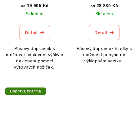
nožek
19 905 Kč
28 280 Kč
od
od
Skladem
Skladem
Detail
Detail
Pásový dopravník s
Pásový dopravník hladký s
možností nastavení výšky a
možností pohybu na
naklopení pomocí
výklopném vozíku.
výsuvných nožiček.
Doprava zdarma