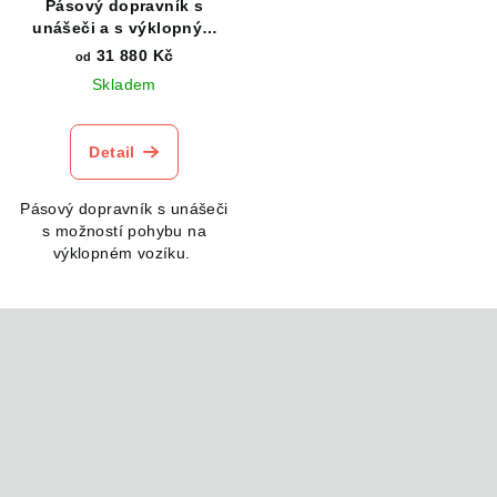
Pásový dopravník s
unášeči a s výklopným
vozíkem
31 880 Kč
od
Skladem
Detail
Pásový dopravník s unášeči
s možností pohybu na
výklopném vozíku.
Z
á
p
a
t
í