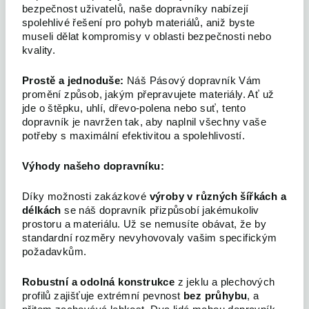
bezpečnost uživatelů, naše dopravníky nabízejí
spolehlivé řešení pro pohyb materiálů, aniž byste
museli dělat kompromisy v oblasti bezpečnosti nebo
kvality.
Prostě a jednoduše
:
Náš Pásový dopravník Vám
promění způsob, jakým přepravujete materiály. Ať už
jde o štěpku, uhlí, dřevo-polena nebo suť, tento
dopravník je navržen tak, aby naplnil všechny vaše
potřeby s maximální efektivitou a spolehlivostí.
Výhody našeho dopravníku:
Díky možnosti zakázkové
výroby v různých šířkách a
délkách
se náš dopravník přizpůsobí jakémukoliv
prostoru a materiálu. Už se nemusíte obávat, že by
standardní rozměry nevyhovovaly vašim specifickým
požadavkům.
Robustní a odolná konstrukce
z jeklu a plechových
profilů zajišťuje extrémní pevnost
bez průhybu
, a