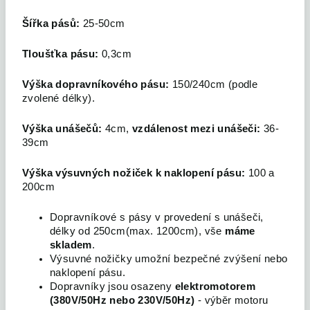
Šířka pásů:
25-50cm
Tloušťka pásu:
0,3cm
Výška dopravníkového pásu:
150/240cm (podle
zvolené délky).
Výška unášečů:
4cm,
vzdálenost mezi unášeči:
36-
39cm
Výška výsuvných nožiček k naklopení pásu:
100 a
200cm
Dopravníkové s pásy v provedení s unášeči,
délky od 250cm(max. 1200cm), vše
máme
skladem
.
Výsuvné nožičky umožní bezpečné zvýšení nebo
naklopení pásu.
Dopravníky jsou osazeny
elektromotorem
(380V/50Hz nebo 230V/50Hz)
- výběr motoru