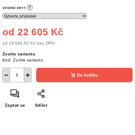
?
SPODNÍ KRYT
od
22 605 Kč
od
18 681,82 Kč
bez DPH
Měrná
Zvolte variantu
cena:
Kód:
Zvolte variantu
−
+
Do košíku
Zeptat se
Sdílet