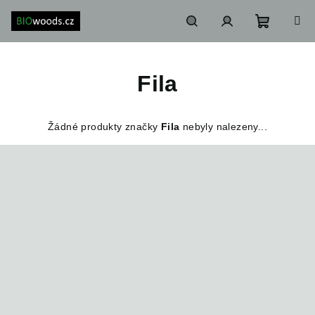
Přejít
na
obsah
Nákupn
Hledat
Přihlášení
Fila
košík
Žádné produkty značky
Fila
nebyly nalezeny...
Z
á
p
a
t
í