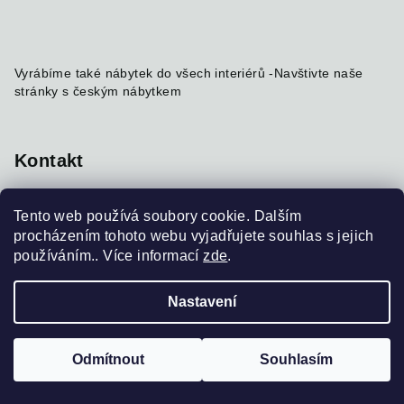
Vyrábíme také nábytek do všech interiérů -
Navštivte naše
stránky s českým nábytkem
Kontakt
info
@
nabytekmorava.cz
Tento web používá soubory cookie. Dalším
+420 731 184 215
procházením tohoto webu vyjadřujete souhlas s jejich
používáním.. Více informací
zde
.
Nastavení
Copyright 2026
BioWoods
. Všechna práva vyhrazena.
Upravit nastavení cookies
Odmítnout
Souhlasím
Vytvořil Shoptet