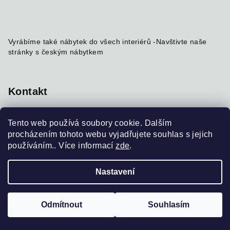
Vyrábíme také nábytek do všech interiérů -
Navštivte naše
stránky s českým nábytkem
Kontakt
info
@
nabytekmorava.cz
Tento web používá soubory cookie. Dalším
+420 731 184 215
procházením tohoto webu vyjadřujete souhlas s jejich
používáním.. Více informací
zde
.
Nastavení
Copyright 2026
BioWoods
. Všechna práva vyhrazena.
Upravit nastavení cookies
Odmítnout
Souhlasím
Vytvořil Shoptet