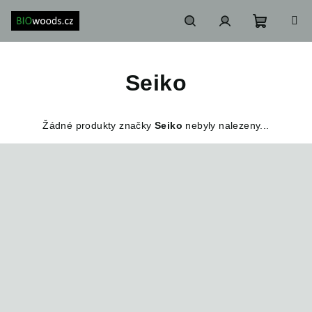
Přejít
na
obsah
Nákupn
Hledat
Přihlášení
Seiko
košík
Žádné produkty značky
Seiko
nebyly nalezeny...
Z
á
p
a
t
í