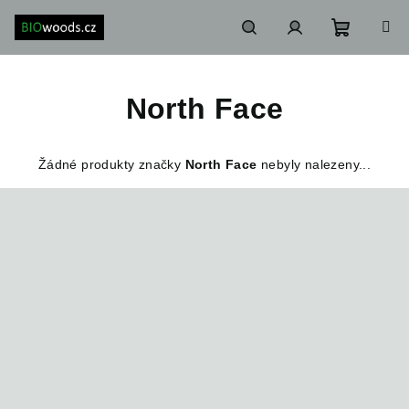
Přejít
na
obsah
Nákupn
Hledat
Přihlášení
North Face
košík
Žádné produkty značky
North Face
nebyly nalezeny...
Z
á
p
a
t
í