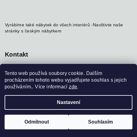
Vyrábíme také nábytek do všech interiérů -
Navštivte naše
stránky s českým nábytkem
Kontakt
info
@
nabytekmorava.cz
Tento web používá soubory cookie. Dalším
+420 731 184 215
procházením tohoto webu vyjadřujete souhlas s jejich
používáním.. Více informací
zde
.
Nastavení
Copyright 2026
BioWoods
. Všechna práva vyhrazena.
Upravit nastavení cookies
Odmítnout
Souhlasím
Vytvořil Shoptet